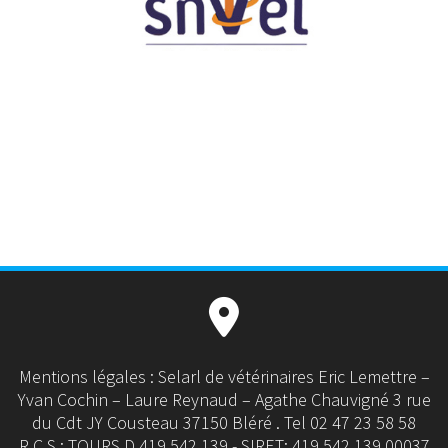
Mentions légales : Selarl de vétérinaires Eric Lemettre –
Yvan Cochin – Laure Reynaud – Agathe Chauvigné 3 rue
du Cdt JY Cousteau 37150 Bléré . Tel 02 47 23 58 58
R.C.S : TOURS D 419 542 139 - SIRET: 419 542 139 00037