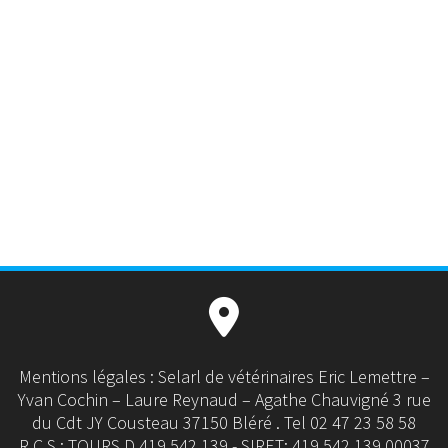
Mentions légales : Selarl de vétérinaires Eric Lemettre –
Yvan Cochin – Laure Reynaud – Agathe Chauvigné 3 rue
du Cdt JY Cousteau 37150 Bléré . Tel 02 47 23 58 58
R.C.S : TOURS D 419 542 139 - SIRET: 419 542 139 00037