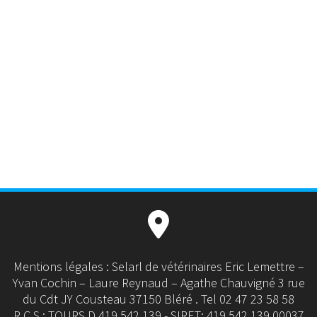
Mentions légales : Selarl de vétérinaires Eric Lemettre –
Yvan Cochin – Laure Reynaud – Agathe Chauvigné 3 rue
du Cdt JY Cousteau 37150 Bléré . Tel 02 47 23 58 58
R.C.S : TOURS D 419 542 139 - SIRET: 419 542 139 00037