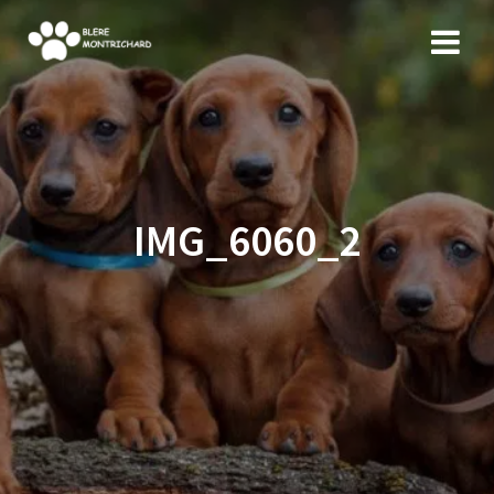
Skip
to
content
IMG_6060_2