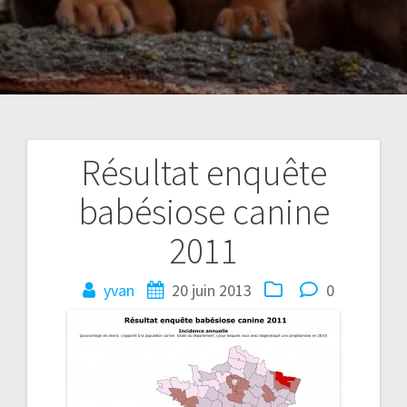
Résultat enquête
Navigation
babésiose canine
de
2011
l’article
yvan
20 juin 2013
0