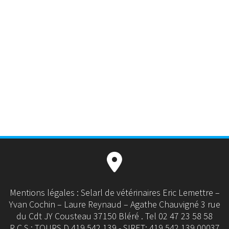
Mentions légales : Selarl de vétérinaires Eric Lemettre –
Yvan Cochin – Laure Reynaud – Agathe Chauvigné 3 rue
du Cdt JY Cousteau 37150 Bléré . Tel 02 47 23 58 58
R.C.S : TOURS D 419 542 139 - SIRET: 419 542 139 00037