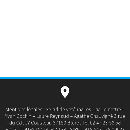
Mentions légales : Selarl de vétérinaires Eric Lemettre –
Yvan Cochin – Laure Reynaud – Agathe Chauvigné 3 rue
du Cdt JY Cousteau 37150 Bléré . Tel 02 47 23 58 58
R.C.S : TOURS D 419 542 139 - SIRET: 419 542 139 00037