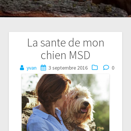
La sante de mon
Navigation
chien MSD
de
l’article
yvan
3 septembre 2016
0