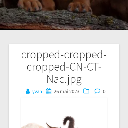
cropped-cropped-
Navigation
cropped-CN-CT-
de
Nac.jpg
l’article
yvan
26 mai 2023
0