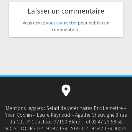
Laisser un commentaire
Vous devez
vous connecter
pour publier un
commentaire.
Mentions légales : Selarl de vétérinaires Eric Lemettre –
Yvan Cochin – Laure Reynaud – Agathe Chauvigné 3 rue
du Cdt JY Cousteau 37150 Bléré . Tel 02 47 23 58 58
R.C.S : TOURS D 419 542 139 - SIRET: 419 542 139 00037