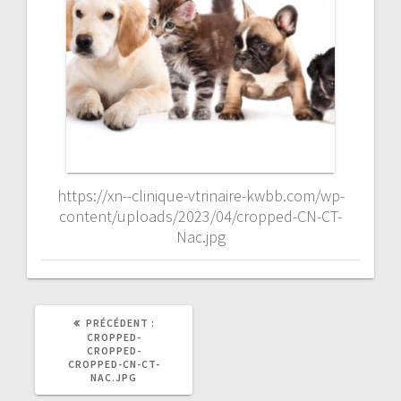
https://xn--clinique-vtrinaire-kwbb.com/wp-
content/uploads/2023/04/cropped-CN-CT-
Nac.jpg
ARTICLE
PRÉCÉDENT :
PRÉCÉDENT
CROPPED-
:
CROPPED-
CROPPED-CN-CT-
NAC.JPG