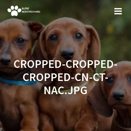
Skip
to
content
CROPPED-CROPPED-
CROPPED-CN-CT-
NAC.JPG