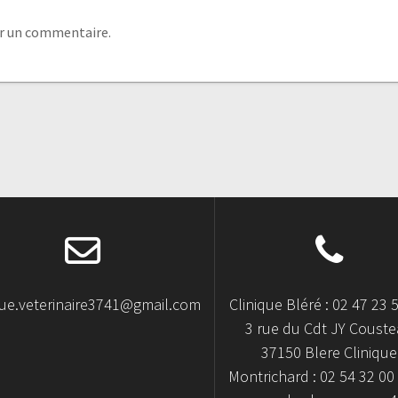
r un commentaire.
que.veterinaire3741@gmail.com
Clinique Bléré : 02 47 23 
3 rue du Cdt JY Coust
37150 Blere Clinique
Montrichard : 02 54 32 00 