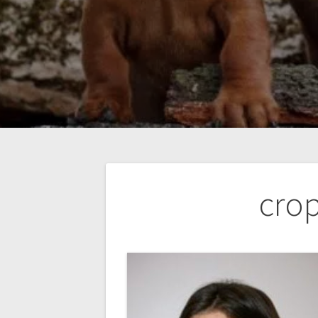
Navigation
cro
de
l’article