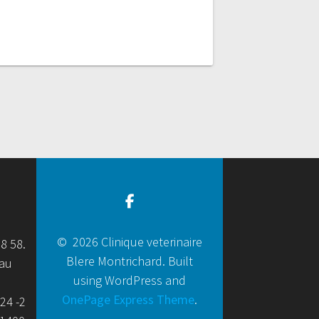
© 2026 Clinique veterinaire
58 58.
Blere Montrichard. Built
eau
using WordPress and
OnePage Express Theme
.
24 -2