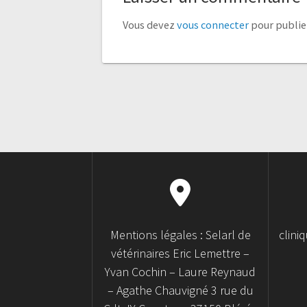
Vous devez
vous connecter
pour publie
Mentions légales : Selarl de
clini
vétérinaires Eric Lemettre –
Yvan Cochin – Laure Reynaud
– Agathe Chauvigné 3 rue du