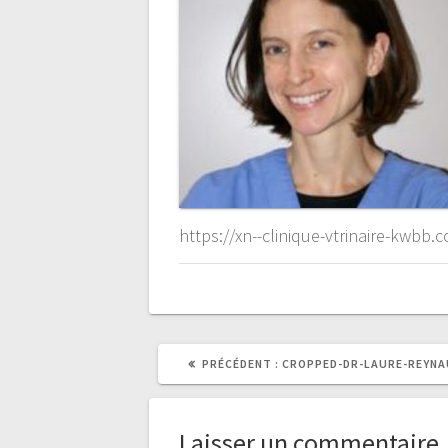
https://xn--clinique-vtrinaire-kwb
ARTICLE
PRÉCÉDENT :
CROPPED-DR-LAURE-REYNA
PRÉCÉDENT
:
Laisser un commentaire