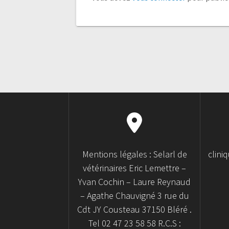
Mentions légales : Selarl de
clini
vétérinaires Eric Lemettre –
Yvan Cochin – Laure Reynaud
– Agathe Chauvigné 3 rue du
Cdt JY Cousteau 37150 Bléré .
Tel 02 47 23 58 58 R.C.S :