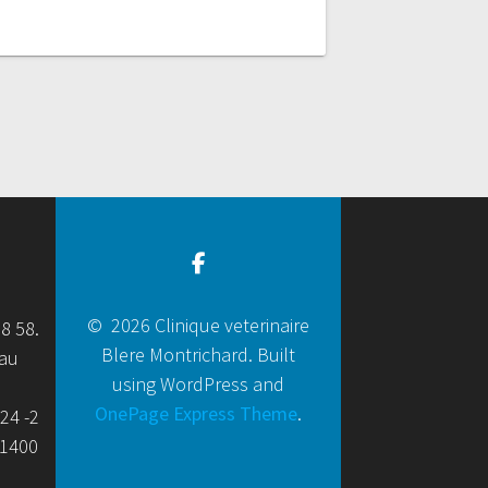
© 2026 Clinique veterinaire
58 58.
Blere Montrichard. Built
eau
using WordPress and
OnePage Express Theme
.
24 -2
41400