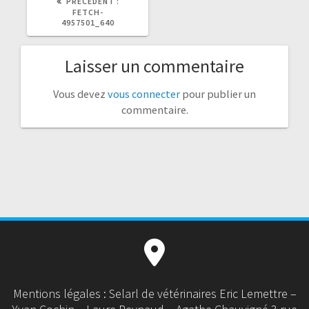
ARTICLE
PRÉCÉDENT :
PRÉCÉDENT
FETCH-
:
4957501_640
Laisser un commentaire
Vous devez
vous connecter
pour publier un
commentaire.
Mentions légales : Selarl de vétérinaires Eric Lemettre –