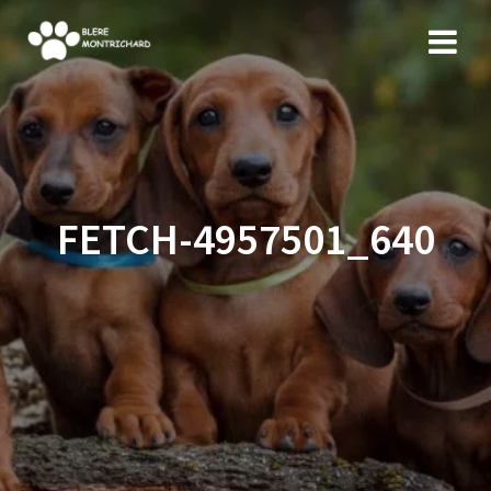
Skip
to
content
FETCH-4957501_640