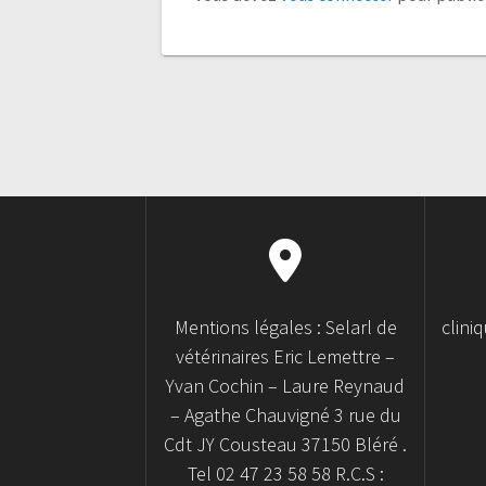
Mentions légales : Selarl de
clini
vétérinaires Eric Lemettre –
Yvan Cochin – Laure Reynaud
– Agathe Chauvigné 3 rue du
Cdt JY Cousteau 37150 Bléré .
Tel 02 47 23 58 58 R.C.S :