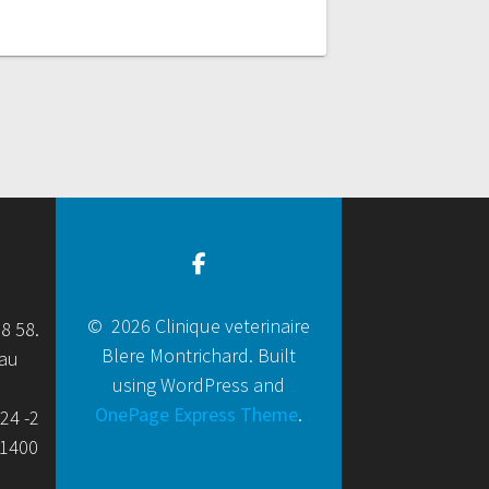
© 2026 Clinique veterinaire
58 58.
Blere Montrichard. Built
eau
using WordPress and
OnePage Express Theme
.
24 -2
41400