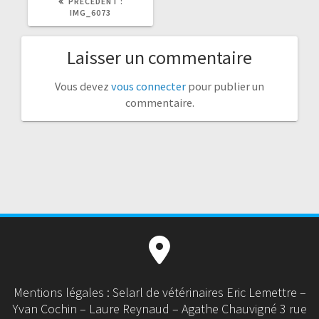
ARTICLE
PRÉCÉDENT :
PRÉCÉDENT
IMG_6073
:
Laisser un commentaire
Vous devez
vous connecter
pour publier un
commentaire.
Mentions légales : Selarl de vétérinaires Eric Lemettre –
Yvan Cochin – Laure Reynaud – Agathe Chauvigné 3 rue