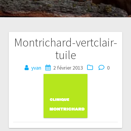
Montrichard-vertclair-
Navigation
tuile
de
l’article
yvan
2 février 2013
0