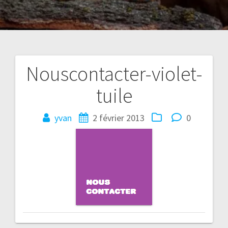
Nouscontacter-violet-
Navigation
tuile
de
l’article
yvan
2 février 2013
0