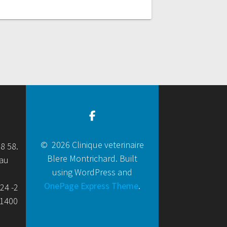
© 2026 Clinique veterinaire
58 58.
Blere Montrichard. Built
eau
using WordPress and
OnePage Express Theme
.
24 -2
41400