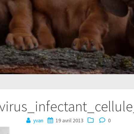
virus_infectant_cellul
yvan
19 avril 2013
0